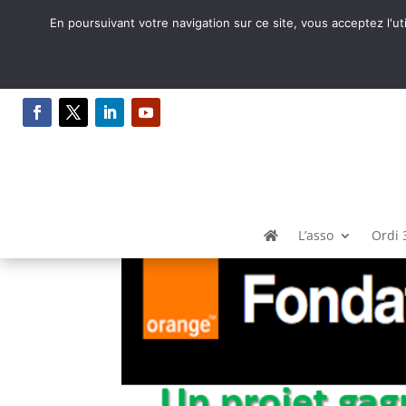
En poursuivant votre navigation sur ce site, vous acceptez l'ut
Nouvellement lauréat 
par
Gilles
|
Août 2, 2023
|
FabLab
,
Fabrique de
L’asso
Ordi 