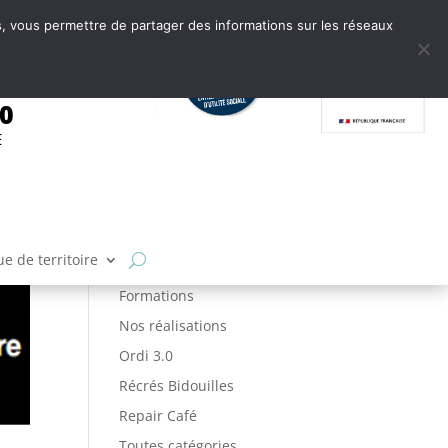
tes, vous permettre de partager des informations sur les réseaux
.0
E
Articles par catégories
Ateliers
FabLab
e de territoire
Fabrique de Territoire
Formations
Nos réalisations
Ordi 3.0
Récrés Bidouilles
Repair Café
Toutes catégories