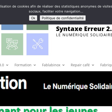
ilisation de cookies afin de réaliser des statistiques anonymes de visi
sociaux, faciliter votre navigation...
Ok
Politique de confidentialité
Syntaxe Erreur 2
LE NUMÉRIQUE SOLIDAIR
de la fondation Orange
 Territoire
,
Toutes catégories
|
0 commentaires
3.0
Formation
Fablabinox
Repair café
Fabriqu