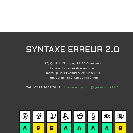
SYNTAXE ERREUR 2.0
82, Quai de l’Europe, 71130 Gueugnon
Jours et horaires d’ouverture :
mardi, jeudi et vendredi de 8 h à 12 h
mercredi de 8h à 12h et 14h à 16h
Tél. : 03.85.24.22.76 – Mail :
contact.syntaxe@syntaxerreur2-0.fr