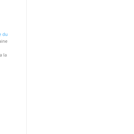
e du
aine
a la