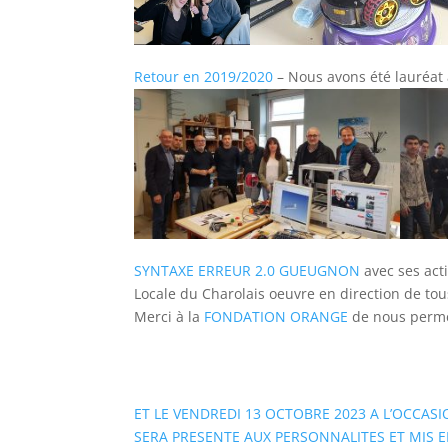
Retour en 2019/2020
– Nous avons été lauréat
SYNTAXE ERREUR 2.0 GUEUGNON
avec ses act
Locale du Charolais oeuvre en direction de tous
Merci à la
FONDATION ORANGE
de nous perme
ET LE VENDREDI 13 OCTOBRE 2023 A L’OCCAS
SERA PRESENTE AUX PERSONNALITES ET MIS 