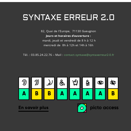
SYNTAXE ERREUR 2.0
82, Quai de l’Europe, 71130 Gueugnon
Jours et horaires d’ouverture :
mardi, jeudi et vendredi de 8 h à 12 h
mercredi de 8h à 12h et 14h à 16h
Tél. : 03.85.24.22.76 – Mail :
contact.syntaxe@syntaxerreur2-0.fr