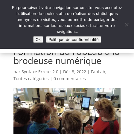
En poursuivant votre navigation sur ce site, vous acceptez
l'utilisation de cookies afin de réaliser des statistiques
anonymes de visites, vous permettre de partager des
informations sur les réseaux sociaux, faciliter votre
Syntaxe Erreur 2.0
navigation...
LE NUMÉRIQUE SOLIDAIRE
Ok
Politique de confidentialité
Formation du FabLab à la
brodeuse numérique
par
Syntaxe Erreur 2.0
|
Déc 8, 2022
|
FabLab
,
Toutes catégories
|
0 commentaires