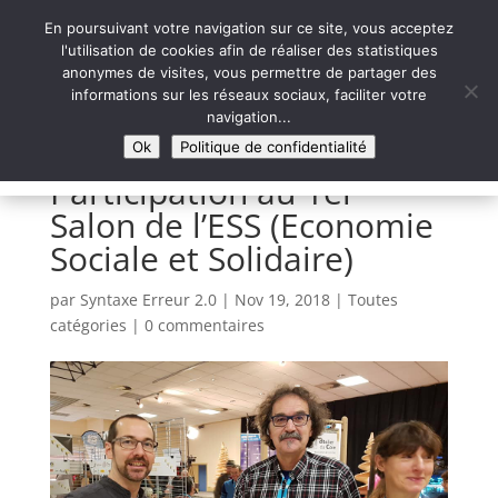
En poursuivant votre navigation sur ce site, vous acceptez
l'utilisation de cookies afin de réaliser des statistiques
anonymes de visites, vous permettre de partager des
informations sur les réseaux sociaux, faciliter votre
Syntaxe Erreur 2.0
navigation...
LE NUMÉRIQUE SOLIDAIRE
Ok
Politique de confidentialité
Participation au 1er
Salon de l’ESS (Economie
Sociale et Solidaire)
par
Syntaxe Erreur 2.0
|
Nov 19, 2018
|
Toutes
catégories
|
0 commentaires