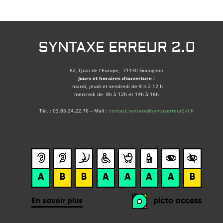
SYNTAXE ERREUR 2.0
82, Quai de l’Europe, 71130 Gueugnon
Jours et horaires d’ouverture :
mardi, jeudi et vendredi de 8 h à 12 h
mercredi de 8h à 12h et 14h à 16h
Tél. : 03.85.24.22.76 – Mail :
contact.syntaxe@syntaxerreur2-0.fr