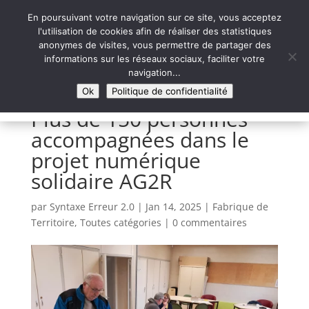
En poursuivant votre navigation sur ce site, vous acceptez
l'utilisation de cookies afin de réaliser des statistiques
anonymes de visites, vous permettre de partager des
informations sur les réseaux sociaux, faciliter votre
Syntaxe Erreur 2.0
navigation...
LE NUMÉRIQUE SOLIDAIRE
Ok
Politique de confidentialité
Plus de 150 personnes
accompagnées dans le
projet numérique
solidaire AG2R
par
Syntaxe Erreur 2.0
|
Jan 14, 2025
|
Fabrique de
Territoire
,
Toutes catégories
|
0 commentaires