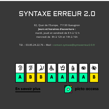
SYNTAXE ERREUR 2.0
82, Quai de l’Europe, 71130 Gueugnon
Jours et horaires d’ouverture :
mardi, jeudi et vendredi de 8 h à 12 h
mercredi de 8h à 12h et 14h à 16h
Tél. : 03.85.24.22.76 – Mail :
contact.syntaxe@syntaxerreur2-0.fr