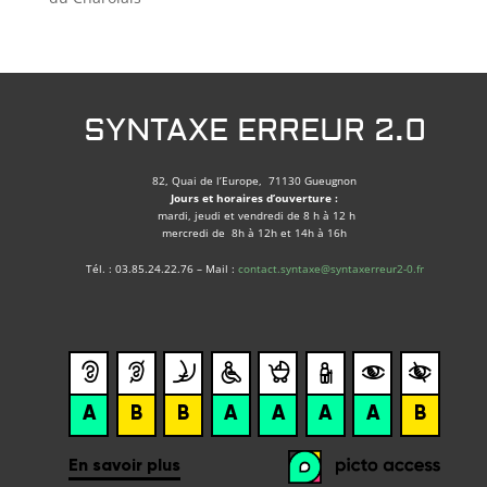
SYNTAXE ERREUR 2.0
82, Quai de l’Europe, 71130 Gueugnon
Jours et horaires d’ouverture :
mardi, jeudi et vendredi de 8 h à 12 h
mercredi de 8h à 12h et 14h à 16h
Tél. : 03.85.24.22.76 – Mail :
contact.syntaxe@syntaxerreur2-0.fr