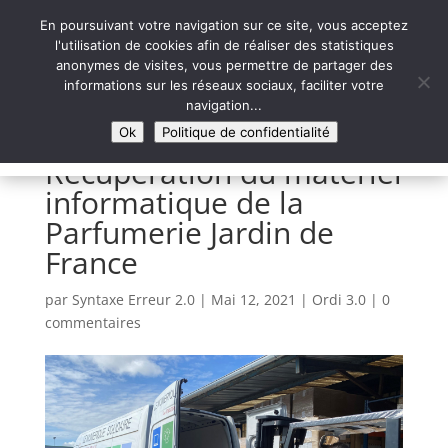
En poursuivant votre navigation sur ce site, vous acceptez
l'utilisation de cookies afin de réaliser des statistiques
anonymes de visites, vous permettre de partager des
informations sur les réseaux sociaux, faciliter votre
Syntaxe Erreur 2.0
navigation...
LE NUMÉRIQUE SOLIDAIRE
Ok
Politique de confidentialité
Récupération du matériel
informatique de la
Parfumerie Jardin de
France
par
Syntaxe Erreur 2.0
|
Mai 12, 2021
|
Ordi 3.0
|
0
commentaires