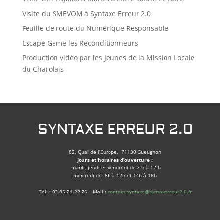
Visite du SMEVOM à Syntaxe Erreur 2.0
Feuille de route du Numérique Responsable
Escape Game les Reconditionneurs
Production vidéo par les Jeunes de la Mission Locale
du Charolais
SYNTAXE ERREUR 2.0
82, Quai de l’Europe, 71130 Gueugnon
Jours et horaires d’ouverture :
mardi, jeudi et vendredi de 8 h à 12 h
mercredi de 8h à 12h et 14h à 16h
Tél. : 03.85.24.22.76 – Mail :
contact.syntaxe@syntaxerreur2-0.fr