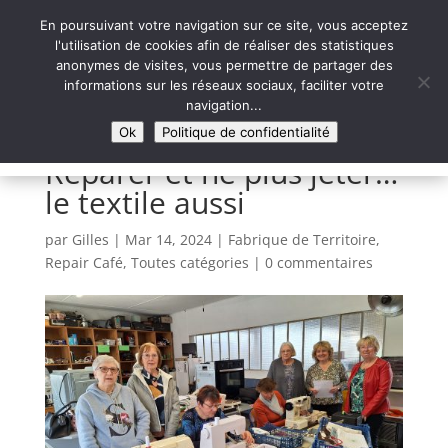
En poursuivant votre navigation sur ce site, vous acceptez
l'utilisation de cookies afin de réaliser des statistiques
anonymes de visites, vous permettre de partager des
informations sur les réseaux sociaux, faciliter votre
Syntaxe Erreur 2.0
navigation...
LE NUMÉRIQUE SOLIDAIRE
Ok
Politique de confidentialité
Réparer et ne plus jeter…
le textile aussi
par
Gilles
|
Mar 14, 2024
|
Fabrique de Territoire
,
Repair Café
,
Toutes catégories
|
0 commentaires