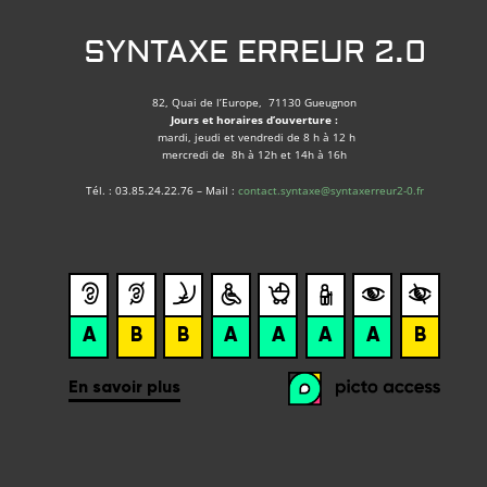
SYNTAXE ERREUR 2.0
82, Quai de l’Europe, 71130 Gueugnon
Jours et horaires d’ouverture :
mardi, jeudi et vendredi de 8 h à 12 h
mercredi de 8h à 12h et 14h à 16h
Tél. : 03.85.24.22.76 – Mail :
contact.syntaxe@syntaxerreur2-0.fr