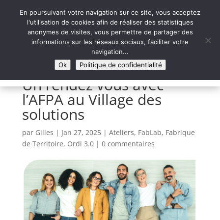
En poursuivant votre navigation sur ce site, vous acceptez
l'utilisation de cookies afin de réaliser des statistiques
anonymes de visites, vous permettre de partager des
informations sur les réseaux sociaux, faciliter votre
Syntaxe Erreur 2.0
navigation...
LE NUMÉRIQUE SOLIDAIRE
Ok
Politique de confidentialité
Un rendez vous avec
l’AFPA au Village des
solutions
par
Gilles
|
Jan 27, 2025
|
Ateliers
,
FabLab
,
Fabrique
de Territoire
,
Ordi 3.0
|
0 commentaires